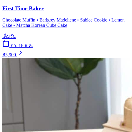
First Time Baker
Chocolate Muffin • Earlgrey Madeliene • Sablee Cookie • Lemon
Cake • Matcha Korean Cube Cake
เต็มวัน
อา. 16 ส.ค.
฿5,900