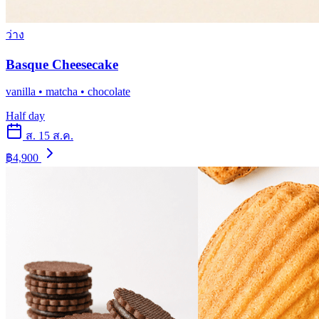
ว่าง
Basque Cheesecake
vanilla • matcha • chocolate
Half day
ส. 15 ส.ค.
฿4,900