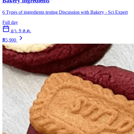
Bakery Ingredients
6 Types of ingredients testing Discussion with Bakery - Sci Expert
Full day
อา. 9 ส.ค.
฿5,900