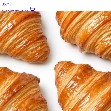
357°F
Workshops
Blog